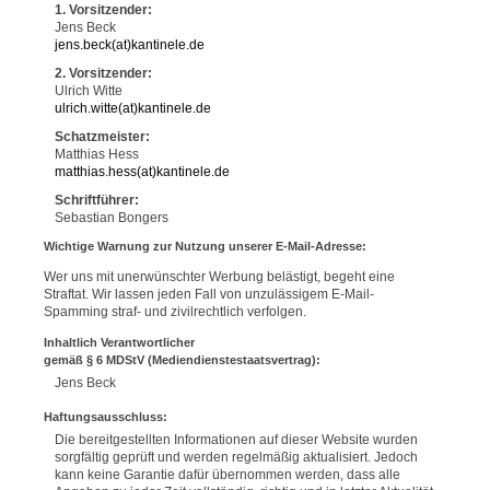
1. Vorsitzender:
Jens Beck
jens.beck(at)kantinele.de
2. Vorsitzender:
Ulrich Witte
ulrich.witte(at)kantinele.de
Schatzmeister:
Matthias Hess
matthias.hess(at)kantinele.de
Schriftführer:
Sebastian Bongers
Wichtige Warnung zur Nutzung unserer E-Mail-Adresse:
Wer uns mit unerwünschter Werbung belästigt, begeht eine
Straftat. Wir lassen jeden Fall von unzulässigem E-Mail-
Spamming straf- und zivilrechtlich verfolgen.
Inhaltlich Verantwortlicher
gemäß § 6 MDStV (Mediendienstestaatsvertrag):
Jens Beck
Haftungsausschluss:
Die bereitgestellten Informationen auf dieser Website wurden
sorgfältig geprüft und werden regelmäßig aktualisiert. Jedoch
kann keine Garantie dafür übernommen werden, dass alle