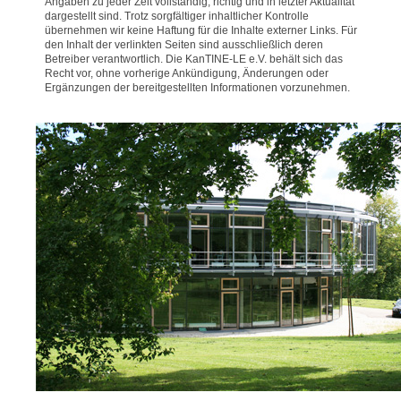
Angaben zu jeder Zeit vollständig, richtig und in letzter Aktualität
dargestellt sind. Trotz sorgfältiger inhaltlicher Kontrolle
übernehmen wir keine Haftung für die Inhalte externer Links. Für
den Inhalt der verlinkten Seiten sind ausschließlich deren
Betreiber verantwortlich. Die KanTINE-LE e.V. behält sich das
Recht vor, ohne vorherige Ankündigung, Änderungen oder
Ergänzungen der bereitgestellten Informationen vorzunehmen.