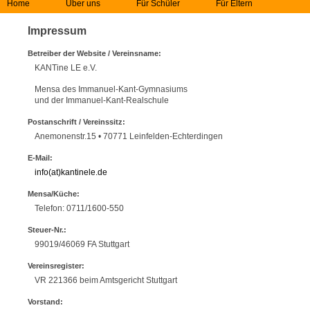
Home
Über uns
Für Schüler
Für Eltern
Impressum
Betreiber der Website / Vereinsname:
KANTine LE e.V.
Mensa des Immanuel-Kant-Gymnasiums
und der Immanuel-Kant-Realschule
Postanschrift / Vereinssitz:
Anemonenstr.15 • 70771 Leinfelden-Echterdingen
E-Mail:
info(at)kantinele.de
Mensa/Küche:
Telefon: 0711/1600-550
Steuer-Nr.:
99019/46069 FA Stuttgart
Vereinsregister:
VR 221366 beim Amtsgericht Stuttgart
Vorstand: